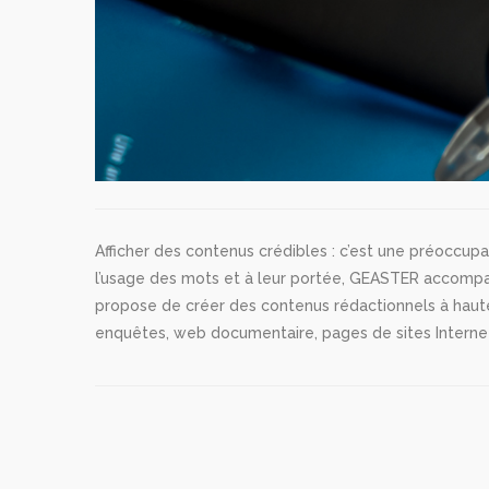
Afficher des contenus crédibles : c’est une préoccupa
l’usage des mots et à leur portée, GEASTER accompag
propose de créer des contenus rédactionnels à haute 
enquêtes, web documentaire, pages de sites Internet,