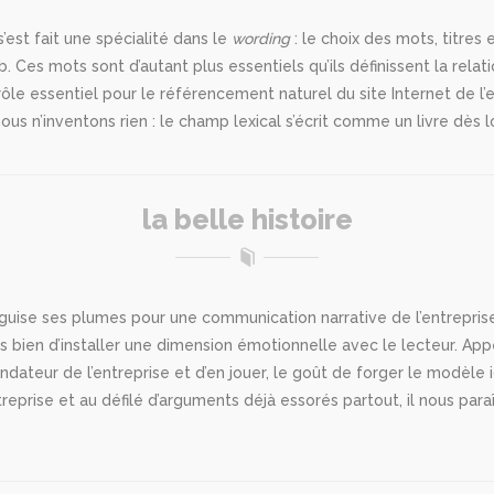
est fait une spécialité dans le
wording
: le choix des mots, titres 
. Ces mots sont d’autant plus essentiels qu’ils définissent la relati
rôle essentiel pour le référencement naturel du site Internet de l’
nous n’inventons rien : le champ lexical s’écrit comme un livre dès 
la belle histoire
ise ses plumes pour une communication narrative de l’entreprise. 
ais bien d’installer une dimension émotionnelle avec le lecteur. Ap
fondateur de l’entreprise et d’en jouer, le goût de forger le modèl
treprise et au défilé d’arguments déjà essorés partout, il nous para