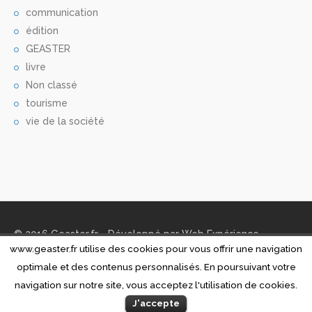
communication
édition
GEASTER
livre
Non classé
tourisme
vie de la société
© 2016 Geaster.fr - Développé par
Web Expérience
www.geaster.fr utilise des cookies pour vous offrir une navigation
Accueil
Institutions
Entreprises
Réalisations
optimale et des contenus personnalisés. En poursuivant votre
Photographie
Contact
Mentions légales
navigation sur notre site, vous acceptez l'utilisation de cookies.
J'accepte