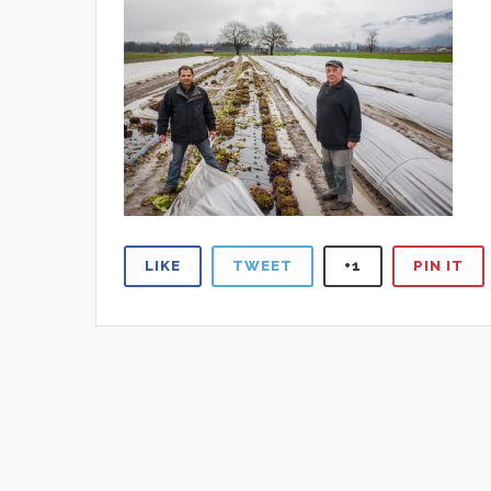
LIKE
TWEET
+1
PIN IT